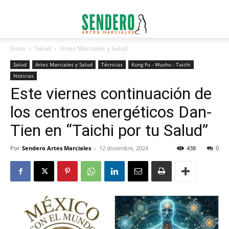
Inicio
Salud
Artes Marciales y Salud
Salud
Artes Marciales y Salud
Técnicas
Kung Fu - Wushu - Taichi
Noticias
Este viernes continuación de
los centros energéticos Dan-
Tien en “Taichi por tu Salud”
Por
Sendero Artes Marciales
-
12 diciembre, 2024
438
0