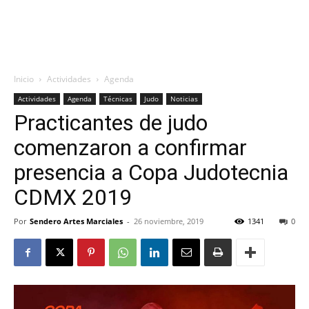
Inicio
Actividades
Agenda
Actividades
Agenda
Técnicas
Judo
Noticias
Practicantes de judo
comenzaron a confirmar
presencia a Copa Judotecnia
CDMX 2019
Por
Sendero Artes Marciales
-
26 noviembre, 2019
1341
0