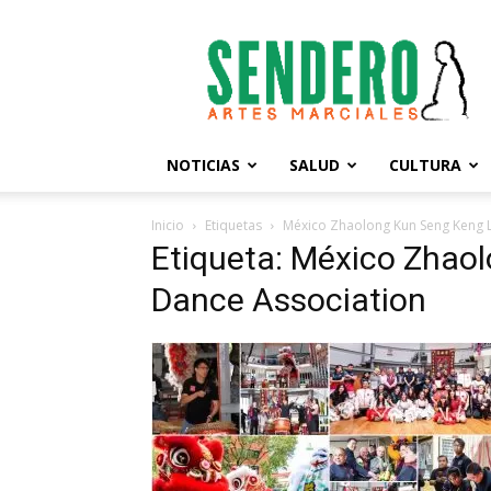
Sendero
Artes
Marciales
NOTICIAS
SALUD
CULTURA
Inicio
Etiquetas
México Zhaolong Kun Seng Keng L
Etiqueta: México Zhao
Dance Association