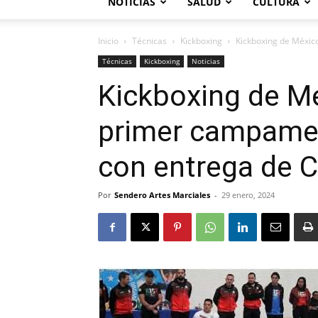
NOTICIAS
SALUD
CULTURA
Inicio
Técnicas
Kickboxing
Kickboxing de Méxic
Técnicas
Kickboxing
Noticias
Kickboxing de M
primer campamen
con entrega de C
Por
Sendero Artes Marciales
-
29 enero, 2024