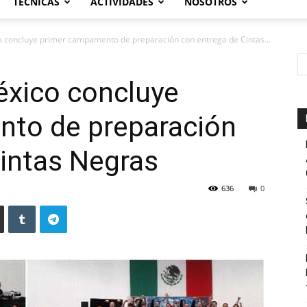
TÉCNICAS
ACTIVIDADES
NOSOTROS
o concluye primer campamento de preparación con entrega de Cintas...
éxico concluye
to de preparación
intas Negras
636
0