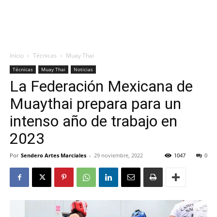
Inicio
Técnicas
Muay Thai
Técnicas
Muay Thai
Noticias
La Federación Mexicana de
Muaythai prepara para un
intenso año de trabajo en
2023
Por
Sendero Artes Marciales
-
29 noviembre, 2022
1047
0