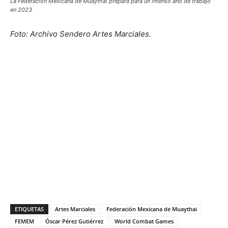
La Federación Mexicana de Muaythai prepara para un intenso año de trabajo
en 2023
Foto: Archivo Sendero Artes Marciales.
ETIQUETAS
Artes Marciales
Federación Mexicana de Muaythai
FEMEM
Óscar Pérez Gutiérrez
World Combat Games