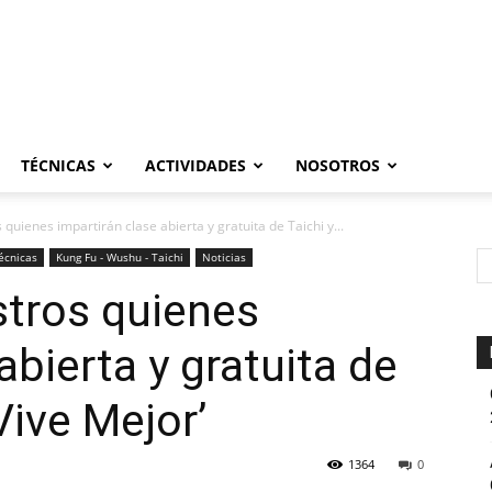
TÉCNICAS
ACTIVIDADES
NOSOTROS
uienes impartirán clase abierta y gratuita de Taichi y...
écnicas
Kung Fu - Wushu - Taichi
Noticias
tros quienes
abierta y gratuita de
Vive Mejor’
1364
0