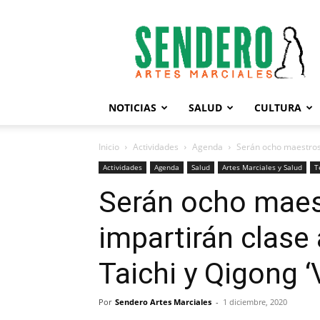
Sendero
Artes
Marciales
NOTICIAS
SALUD
CULTURA
Inicio
Actividades
Agenda
Serán ocho maestros q
Actividades
Agenda
Salud
Artes Marciales y Salud
T
Serán ocho maes
impartirán clase 
Taichi y Qigong ‘
Por
Sendero Artes Marciales
-
1 diciembre, 2020