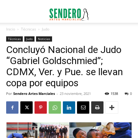
Inicio
Técnicas
Judo
Técnicas
Judo
Noticias
Concluyó Nacional de Judo
“Gabriel Goldschmied”;
CDMX, Ver. y Pue. se llevan
copa por equipos
Por
Sendero Artes Marciales
-
23 noviembre, 2021
1538
0